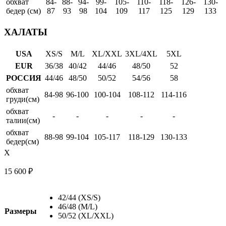
обхват
84-
88-
94-
99-
105-
110-
118-
126-
130-
бедер (см)
87
93
98
104
109
117
125
129
133
ХАЛАТЫ
USA
XS/S
M/L
XL/XXL
3XL/4XL
5XL
EUR
36/38
40/42
44/46
48/50
52
РОССИЯ
44/46
48/50
50/52
54/56
58
обхват
84-98
96-100
100-104
108-112
114-116
груди(см)
обхват
-
-
-
-
-
талии(см)
обхват
88-98
99-104
105-117
118-129
130-133
бедер(см)
X
15 600
₽
42/44 (XS/S)
46/48 (M/L)
Размеры
50/52 (XL/XXL)