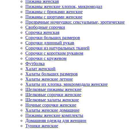
Пижама женская
Пижамы женские хлопок, микромодал
Пижамы с брюками женские
Пижамы с шортами женские
Прозрачные ночнушки: сексуальные, эротические
Свободные сорочки
Сорочка женская
Сорочки больших размеров
Сорочки длинный рукав
Сорочки из натуральных тканей
Сорочки с коротким рукавом
Сорочки с кружевом
Футболка
Халат женский
Халаты больших размеров
Халаты женские летние
Халаты их хлопка, микромодала женские
Шелковые пижамы женские
Шелковые сорочки женские
Шелковые халаты женские
Ночные сорочки женские
Халаты женские домашние
Пижамы женские комплекты
Домашняя одежда для женщин
Туники женские