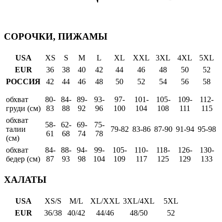
СОРОЧКИ, ПИЖАМЫ
USA
XS
S
M
L
XL
XXL
3XL
4XL
5XL
EUR
36
38
40
42
44
46
48
50
52
РОССИЯ
42
44
46
48
50
52
54
56
58
обхват
80-
84-
89-
93-
97-
101-
105-
109-
112-
груди (см)
83
88
92
96
100
104
108
111
115
обхват
58-
62-
69-
75-
талии
79-82
83-86
87-90
91-94
95-98
61
68
74
78
(см)
обхват
84-
88-
94-
99-
105-
110-
118-
126-
130-
бедер (см)
87
93
98
104
109
117
125
129
133
ХАЛАТЫ
USA
XS/S
M/L
XL/XXL
3XL/4XL
5XL
EUR
36/38
40/42
44/46
48/50
52