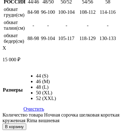
РОССИЯ
44/46
48/50
50/52
54/56
58
обхват
84-98
96-100
100-104
108-112
114-116
груди(см)
обхват
-
-
-
-
-
талии(см)
обхват
88-98
99-104
105-117
118-129
130-133
бедер(см)
X
15 000
₽
44 (S)
46 (M)
48 (L)
Размеры
50 (XL)
52 (XXL)
Очистить
Количество товара Ночная сорочка шелковая короткая
кружевная Rima вишневая
В корзину