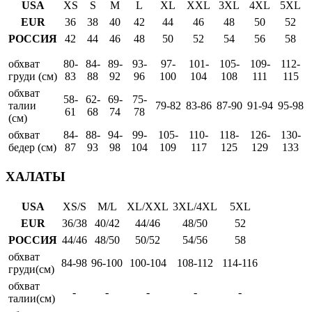
USA
XS
S
M
L
XL
XXL
3XL
4XL
5XL
EUR
36
38
40
42
44
46
48
50
52
РОССИЯ
42
44
46
48
50
52
54
56
58
обхват
80-
84-
89-
93-
97-
101-
105-
109-
112-
груди (см)
83
88
92
96
100
104
108
111
115
обхват
58-
62-
69-
75-
талии
79-82
83-86
87-90
91-94
95-98
61
68
74
78
(см)
обхват
84-
88-
94-
99-
105-
110-
118-
126-
130-
бедер (см)
87
93
98
104
109
117
125
129
133
ХАЛАТЫ
USA
XS/S
M/L
XL/XXL
3XL/4XL
5XL
EUR
36/38
40/42
44/46
48/50
52
РОССИЯ
44/46
48/50
50/52
54/56
58
обхват
84-98
96-100
100-104
108-112
114-116
груди(см)
обхват
-
-
-
-
-
талии(см)