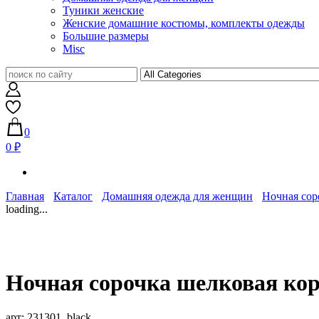
Туники женские
Женские домашние костюмы, комплекты одежды
Большие размеры
Misc
0
0 ₽
Главная
Каталог
Домашняя одежда для женщин
Ночная сор
loading...
Ночная сорочка шелковая ко
арт:
231301_black