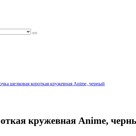
очка шелковая короткая кружевная Anime, черный
роткая кружевная Anime, черн