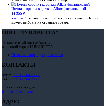
можно выбрать на странице товара.
Ночная сорочка короткая Allure фисташковый
14 500
₽
купить
Этот товар имеет несколько вариаций. Опции
можно выбрать на странице товара.
OOO "ЛУНАРЕТТА"
эксклюзивный дистрибьютор
люксовой марки LUNARETTA
Политика конфиденциальности
КОНТАКТЫ
офис:
+7 917 564 75 75
моб.:
+7 917 564 75 75
Электронный адрес:
lunaretta@yandex.ru
АДРЕС