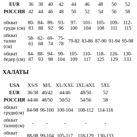
EUR
36
38
40
42
44
46
48
50
52
РОССИЯ
42
44
46
48
50
52
54
56
58
обхват
80-
84-
89-
93-
97-
101-
105-
109-
112-
груди (см)
83
88
92
96
100
104
108
111
115
обхват
58-
62-
69-
75-
талии
79-82
83-86
87-90
91-94
95-98
61
68
74
78
(см)
обхват
84-
88-
94-
99-
105-
110-
118-
126-
130-
бедер (см)
87
93
98
104
109
117
125
129
133
ХАЛАТЫ
USA
XS/S
M/L
XL/XXL
3XL/4XL
5XL
EUR
36/38
40/42
44/46
48/50
52
РОССИЯ
44/46
48/50
50/52
54/56
58
обхват
84-98
96-100
100-104
108-112
114-116
груди(см)
обхват
-
-
-
-
-
талии(см)
обхват
88-98
99-104
105-117
118-129
130-133