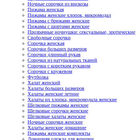
Ночные сорочки из вискозы
Пижама женская
Пижамы женские хлопок, микромодал
Пижамы с брюками женские
Пижамы с шортами женские
Прозрачные ночнушки: сексуальные, эротические
Свободные сорочки
Сорочка женская
Сорочки больших размеров
Сорочки длинный рукав
Сорочки из натуральных тканей
Сорочки с коротким рукавом
Сорочки с кружевом
Футболка
Халат женский
Халаты больших размеров
Халаты женские летние
Халаты их хлопка, микромодала женские
Шелковые пижамы женские
Шелковые сорочки женские
Шелковые халаты женские
Ночные сорочки женские
Халаты женские домашние
Пижамы женские комплекты
Домашняя одежда для женщин