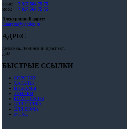
офис:
+7 917 564 75 75
моб.:
+7 917 564 75 75
Электронный адрес:
lunaretta@yandex.ru
АДРЕС
г.Москва, Ленинский проспект,
д.42
БЫСТРЫЕ ССЫЛКИ
СОРОЧКИ
ХАЛАТЫ
ПИЖАМЫ
ТУНИКИ
КОМПЛЕКТЫ
ДЛЯ ПЛЯЖА
ДЛЯ ДОМА
от 3XL