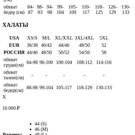
обхват
84-
88-
94-
99-
105-
110-
118-
126-
130-
бедер (см)
87
93
98
104
109
117
125
129
133
ХАЛАТЫ
USA
XS/S
M/L
XL/XXL
3XL/4XL
5XL
EUR
36/38
40/42
44/46
48/50
52
РОССИЯ
44/46
48/50
50/52
54/56
58
обхват
84-98
96-100
100-104
108-112
114-116
груди(см)
обхват
-
-
-
-
-
талии(см)
обхват
88-98
99-104
105-117
118-129
130-133
бедер(см)
X
16 000
₽
44 (S)
46 (M)
Размеры
48 (L)