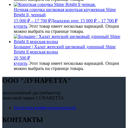
Ночная сорочка шелковая короткая кружевная Shine
Bright ll, черный
15 000
₽
–
17 700
₽
Диапазон цен: 15 000 ₽ – 17 700 ₽
купить
Этот товар имеет несколько вариаций. Опции
можно выбрать на странице товара.
Большие | Халат женский шелковый длинный Shine
Bright ll морская волна
20 500
₽
купить
Этот товар имеет несколько вариаций. Опции
можно выбрать на странице товара.
OOO "ЛУНАРЕТТА"
эксклюзивный дистрибьютор
люксовой марки LUNARETTA
Политика конфиденциальности
КОНТАКТЫ