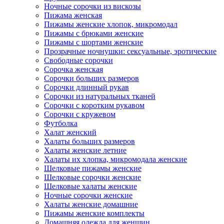
Ночные сорочки из вискозы
Пижама женская
Пижамы женские хлопок, микромодал
Пижамы с брюками женские
Пижамы с шортами женские
Прозрачные ночнушки: сексуальные, эротические
Свободные сорочки
Сорочка женская
Сорочки больших размеров
Сорочки длинный рукав
Сорочки из натуральных тканей
Сорочки с коротким рукавом
Сорочки с кружевом
Футболка
Халат женский
Халаты больших размеров
Халаты женские летние
Халаты их хлопка, микромодала женские
Шелковые пижамы женские
Шелковые сорочки женские
Шелковые халаты женские
Ночные сорочки женские
Халаты женские домашние
Пижамы женские комплекты
Домашняя одежда для женщин