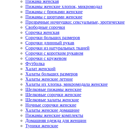
Пижама женская
Пижамы женские хлопок, микромодал
Пижамы с брюками женские
Пижамы с шортами женские
Прозрачные ночнушки: сексуальные, эротические
Свободные сорочки
Сорочка женская
Сорочки больших размеров
Сорочки длинный рукав
Сорочки из натуральных тканей
Сорочки с коротким рукавом
Сорочки с кружевом
Футболка
Халат женский
Халаты больших размеров
Халаты женские летние
Халаты их хлопка, микромодала женские
Шелковые пижамы женские
Шелковые сорочки женские
Шелковые халаты женские
Ночные сорочки женские
Халаты женские домашние
Пижамы женские комплекты
Домашняя одежда для женщин
Туники женские