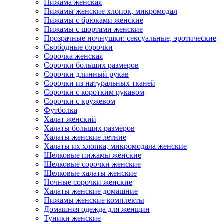
Пижама женская
Пижамы женские хлопок, микромодал
Пижамы с брюками женские
Пижамы с шортами женские
Прозрачные ночнушки: сексуальные, эротические
Свободные сорочки
Сорочка женская
Сорочки больших размеров
Сорочки длинный рукав
Сорочки из натуральных тканей
Сорочки с коротким рукавом
Сорочки с кружевом
Футболка
Халат женский
Халаты больших размеров
Халаты женские летние
Халаты их хлопка, микромодала женские
Шелковые пижамы женские
Шелковые сорочки женские
Шелковые халаты женские
Ночные сорочки женские
Халаты женские домашние
Пижамы женские комплекты
Домашняя одежда для женщин
Туники женские