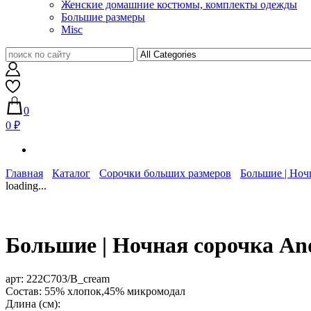
Женские домашние костюмы, комплекты одежды
Большие размеры
Misc
0
0 ₽
Главная
Каталог
Сорочки больших размеров
Большие | Ноч
loading...
Большие | Ночная сорочка An
арт:
222C703/B_cream
Состав: 55% хлопок,45% микромодал
Длина (см):