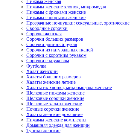
Пижама женская
Пижамы женские хлопок, микромодал
Пижамы с брюками женские
Пижамы с шортами женские
Прозрачные ночнушки: сексуальные, эротические
Свободные сорочки
Сорочка женская
Сорочки больших размеров
Сорочки длинный рукав
Сорочки из натуральных тканей
Сорочки с коротким рукавом
Сорочки с кружевом
Футболка
Халат женский
Халаты больших размеров
Халаты женские летние
Халаты их хлопка, микромодала женские
Шелковые пижамы женские
Шелковые сорочки женские
Шелковые халаты женские
Ночные сорочки женские
Халаты женские домашние
Пижамы женские комплекты
Домашняя одежда для женщин
Туники женские