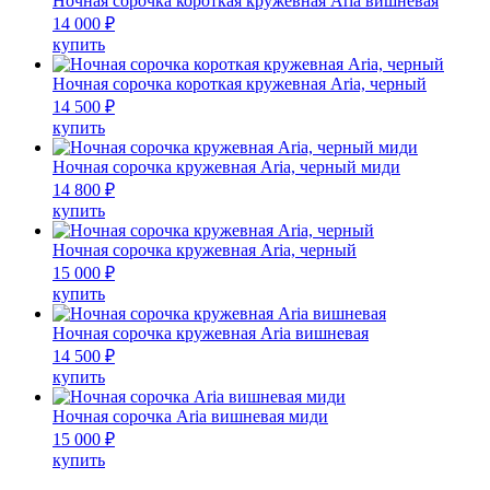
Ночная сорочка короткая кружевная Aria вишневая
выбрать
несколько
14 000
₽
на
вариаций.
Этот
купить
странице
Опции
товар
товара.
можно
имеет
Ночная сорочка короткая кружевная Aria, черный
выбрать
несколько
14 500
₽
на
вариаций.
Этот
купить
странице
Опции
товар
товара.
можно
имеет
Ночная сорочка кружевная Aria, черный миди
выбрать
несколько
14 800
₽
на
вариаций.
Этот
купить
странице
Опции
товар
товара.
можно
имеет
Ночная сорочка кружевная Aria, черный
выбрать
несколько
15 000
₽
на
вариаций.
Этот
купить
странице
Опции
товар
товара.
можно
имеет
Ночная сорочка кружевная Aria вишневая
выбрать
несколько
14 500
₽
на
вариаций.
Этот
купить
странице
Опции
товар
товара.
можно
имеет
Ночная сорочка Aria вишневая миди
выбрать
несколько
15 000
₽
на
вариаций.
Этот
купить
странице
Опции
товар
товара.