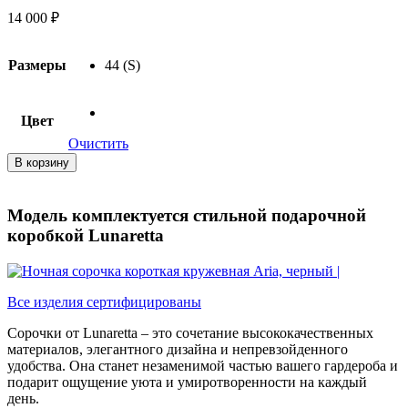
14 000
₽
Размеры
44 (S)
Цвет
Очистить
Количество
В корзину
товара
Ночная
сорочка
Модель комплектуется стильной подарочной
короткая
коробкой Lunaretta
кружевная
Aria,
черный
Все изделия сертифицированы
Сорочки от Lunaretta – это сочетание высококачественных
материалов, элегантного дизайна и непревзойденного
удобства. Она станет незаменимой частью вашего гардероба и
подарит ощущение уюта и умиротворенности на каждый
день.