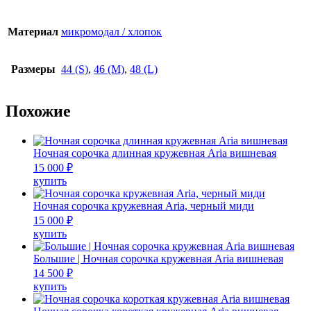
Материал
микромодал / хлопок
Размеры
44 (S)
,
46 (M)
,
48 (L)
Похожие
Ночная сорочка длинная кружевная Aria вишневая
15 000
₽
Этот
купить
товар
имеет
Ночная сорочка кружевная Aria, черный миди
несколько
15 000
₽
вариаций.
Этот
купить
Опции
товар
можно
имеет
Большие | Ночная сорочка кружевная Aria вишневая
выбрать
несколько
14 500
₽
на
вариаций.
Этот
купить
странице
Опции
товар
товара.
можно
имеет