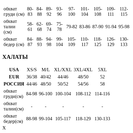
обхват
80-
84-
89-
93-
97-
101-
105-
109-
112-
груди (см)
83
88
92
96
100
104
108
111
115
обхват
58-
62-
69-
75-
талии
79-82
83-86
87-90
91-94
95-98
61
68
74
78
(см)
обхват
84-
88-
94-
99-
105-
110-
118-
126-
130-
бедер (см)
87
93
98
104
109
117
125
129
133
ХАЛАТЫ
USA
XS/S
M/L
XL/XXL
3XL/4XL
5XL
EUR
36/38
40/42
44/46
48/50
52
РОССИЯ
44/46
48/50
50/52
54/56
58
обхват
84-98
96-100
100-104
108-112
114-116
груди(см)
обхват
-
-
-
-
-
талии(см)
обхват
88-98
99-104
105-117
118-129
130-133
бедер(см)
X