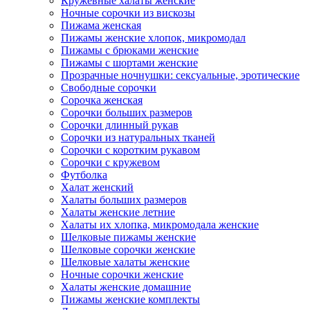
Кружевные халаты женские
Ночные сорочки из вискозы
Пижама женская
Пижамы женские хлопок, микромодал
Пижамы с брюками женские
Пижамы с шортами женские
Прозрачные ночнушки: сексуальные, эротические
Свободные сорочки
Сорочка женская
Сорочки больших размеров
Сорочки длинный рукав
Сорочки из натуральных тканей
Сорочки с коротким рукавом
Сорочки с кружевом
Футболка
Халат женский
Халаты больших размеров
Халаты женские летние
Халаты их хлопка, микромодала женские
Шелковые пижамы женские
Шелковые сорочки женские
Шелковые халаты женские
Ночные сорочки женские
Халаты женские домашние
Пижамы женские комплекты