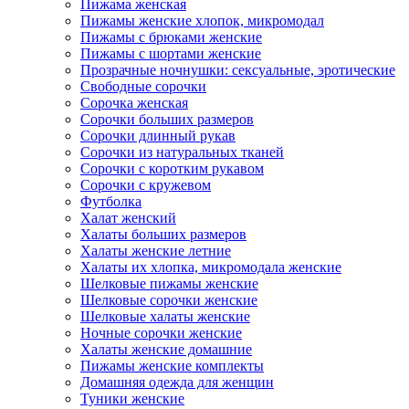
Пижама женская
Пижамы женские хлопок, микромодал
Пижамы с брюками женские
Пижамы с шортами женские
Прозрачные ночнушки: сексуальные, эротические
Свободные сорочки
Сорочка женская
Сорочки больших размеров
Сорочки длинный рукав
Сорочки из натуральных тканей
Сорочки с коротким рукавом
Сорочки с кружевом
Футболка
Халат женский
Халаты больших размеров
Халаты женские летние
Халаты их хлопка, микромодала женские
Шелковые пижамы женские
Шелковые сорочки женские
Шелковые халаты женские
Ночные сорочки женские
Халаты женские домашние
Пижамы женские комплекты
Домашняя одежда для женщин
Туники женские