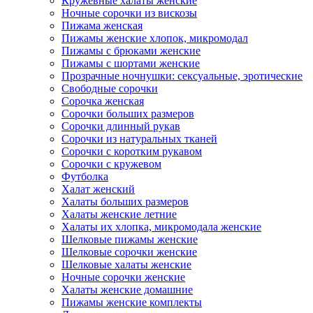
Кружевные халаты женские
Ночные сорочки из вискозы
Пижама женская
Пижамы женские хлопок, микромодал
Пижамы с брюками женские
Пижамы с шортами женские
Прозрачные ночнушки: сексуальные, эротические
Свободные сорочки
Сорочка женская
Сорочки больших размеров
Сорочки длинный рукав
Сорочки из натуральных тканей
Сорочки с коротким рукавом
Сорочки с кружевом
Футболка
Халат женский
Халаты больших размеров
Халаты женские летние
Халаты их хлопка, микромодала женские
Шелковые пижамы женские
Шелковые сорочки женские
Шелковые халаты женские
Ночные сорочки женские
Халаты женские домашние
Пижамы женские комплекты