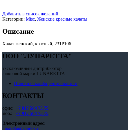
Добавить в список желаний
Категории:
Misc
,
Женские красные халаты
Описание
Халат женский, красный, 231P106
OOO "ЛУНАРЕТТА"
эксклюзивный дистрибьютор
люксовой марки LUNARETTA
Политика конфиденциальности
КОНТАКТЫ
офис:
+7 917 564 75 75
моб.:
+7 917 564 75 75
Электронный адрес:
lunaretta@yandex.ru