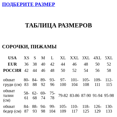
ПОДБЕРИТЕ РАЗМЕР
ТАБЛИЦА РАЗМЕРОВ
СОРОЧКИ, ПИЖАМЫ
USA
XS
S
M
L
XL
XXL
3XL
4XL
5XL
EUR
36
38
40
42
44
46
48
50
52
РОССИЯ
42
44
46
48
50
52
54
56
58
обхват
80-
84-
89-
93-
97-
101-
105-
109-
112-
груди (см)
83
88
92
96
100
104
108
111
115
обхват
58-
62-
69-
75-
талии
79-82
83-86
87-90
91-94
95-98
61
68
74
78
(см)
обхват
84-
88-
94-
99-
105-
110-
118-
126-
130-
бедер (см)
87
93
98
104
109
117
125
129
133