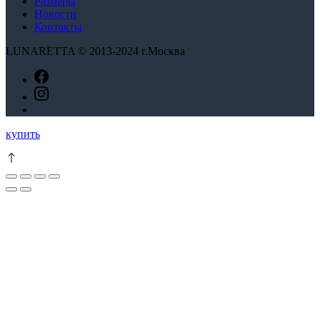
Размеры
Новости
Контакты
LUNARETTA © 2013-2024 г.Москва
Этот
купить
товар
имеет
несколько
вариаций.
Опции
можно
выбрать
на
странице
товара.