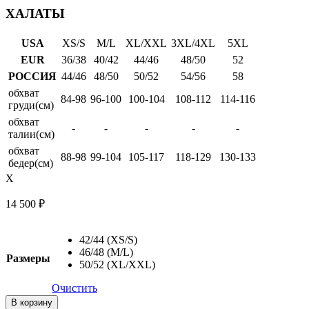
ХАЛАТЫ
USA
XS/S
M/L
XL/XXL
3XL/4XL
5XL
EUR
36/38
40/42
44/46
48/50
52
РОССИЯ
44/46
48/50
50/52
54/56
58
обхват
84-98
96-100
100-104
108-112
114-116
груди(см)
обхват
-
-
-
-
-
талии(см)
обхват
88-98
99-104
105-117
118-129
130-133
бедер(см)
X
14 500
₽
42/44 (XS/S)
46/48 (M/L)
Размеры
50/52 (XL/XXL)
Очистить
Количество
В корзину