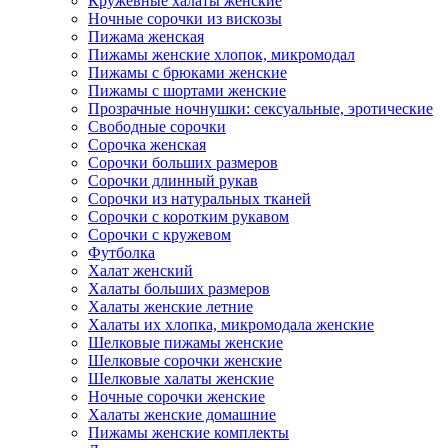
Кружевные халаты женские
Ночные сорочки из вискозы
Пижама женская
Пижамы женские хлопок, микромодал
Пижамы с брюками женские
Пижамы с шортами женские
Прозрачные ночнушки: сексуальные, эротические
Свободные сорочки
Сорочка женская
Сорочки больших размеров
Сорочки длинный рукав
Сорочки из натуральных тканей
Сорочки с коротким рукавом
Сорочки с кружевом
Футболка
Халат женский
Халаты больших размеров
Халаты женские летние
Халаты их хлопка, микромодала женские
Шелковые пижамы женские
Шелковые сорочки женские
Шелковые халаты женские
Ночные сорочки женские
Халаты женские домашние
Пижамы женские комплекты