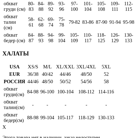
обхват
80-
84-
89-
93-
97-
101-
105-
109-
112-
груди (см)
83
88
92
96
100
104
108
111
115
обхват
58-
62-
69-
75-
талии
79-82
83-86
87-90
91-94
95-98
61
68
74
78
(см)
обхват
84-
88-
94-
99-
105-
110-
118-
126-
130-
бедер (см)
87
93
98
104
109
117
125
129
133
ХАЛАТЫ
USA
XS/S
M/L
XL/XXL
3XL/4XL
5XL
EUR
36/38
40/42
44/46
48/50
52
РОССИЯ
44/46
48/50
50/52
54/56
58
обхват
84-98
96-100
100-104
108-112
114-116
груди(см)
обхват
-
-
-
-
-
талии(см)
обхват
88-98
99-104
105-117
118-129
130-133
бедер(см)
X
Этого товара нет в наличии, заказ недоступен.