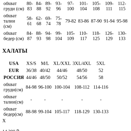
обхват
80-
84-
89-
93-
97-
101-
105-
109-
112-
груди (см)
83
88
92
96
100
104
108
111
115
обхват
58-
62-
69-
75-
талии
79-82
83-86
87-90
91-94
95-98
61
68
74
78
(см)
обхват
84-
88-
94-
99-
105-
110-
118-
126-
130-
бедер (см)
87
93
98
104
109
117
125
129
133
ХАЛАТЫ
USA
XS/S
M/L
XL/XXL
3XL/4XL
5XL
EUR
36/38
40/42
44/46
48/50
52
РОССИЯ
44/46
48/50
50/52
54/56
58
обхват
84-98
96-100
100-104
108-112
114-116
груди(см)
обхват
-
-
-
-
-
талии(см)
обхват
88-98
99-104
105-117
118-129
130-133
бедер(см)
X