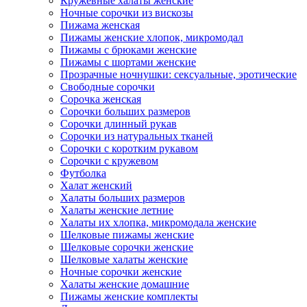
Кружевные халаты женские
Ночные сорочки из вискозы
Пижама женская
Пижамы женские хлопок, микромодал
Пижамы с брюками женские
Пижамы с шортами женские
Прозрачные ночнушки: сексуальные, эротические
Свободные сорочки
Сорочка женская
Сорочки больших размеров
Сорочки длинный рукав
Сорочки из натуральных тканей
Сорочки с коротким рукавом
Сорочки с кружевом
Футболка
Халат женский
Халаты больших размеров
Халаты женские летние
Халаты их хлопка, микромодала женские
Шелковые пижамы женские
Шелковые сорочки женские
Шелковые халаты женские
Ночные сорочки женские
Халаты женские домашние
Пижамы женские комплекты