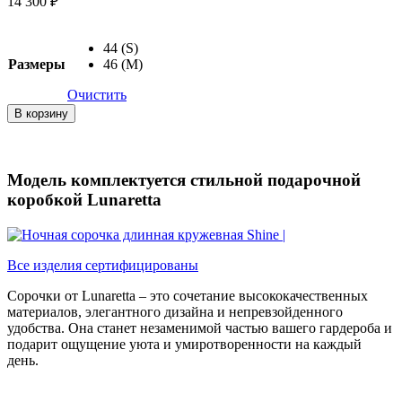
14 300
₽
44 (S)
Размеры
46 (M)
Очистить
Количество
В корзину
товара
Ночная
сорочка
длинная
Модель комплектуется стильной подарочной
кружевная
коробкой Lunaretta
Shine
Все изделия сертифицированы
Сорочки от Lunaretta – это сочетание высококачественных
материалов, элегантного дизайна и непревзойденного
удобства. Она станет незаменимой частью вашего гардероба и
подарит ощущение уюта и умиротворенности на каждый
день.