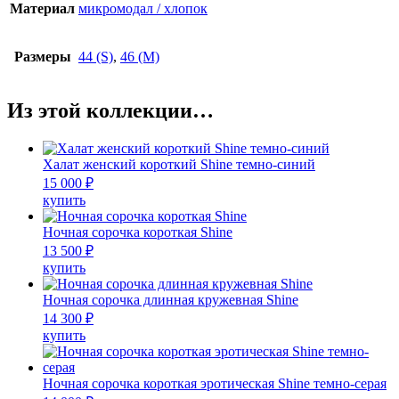
Материал
микромодал / хлопок
Размеры
44 (S)
,
46 (M)
Из этой коллекции…
Халат женский короткий Shine темно-синий
15 000
₽
Этот
купить
товар
имеет
Ночная сорочка короткая Shine
несколько
13 500
₽
вариаций.
Этот
купить
Опции
товар
можно
имеет
Ночная сорочка длинная кружевная Shine
выбрать
несколько
14 300
₽
на
вариаций.
Этот
купить
странице
Опции
товар
товара.
можно
имеет
выбрать
несколько
Ночная сорочка короткая эротическая Shine темно-серая
на
вариаций.