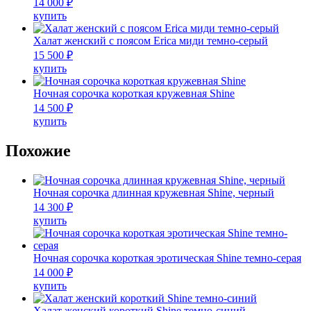
14 000
₽
странице
Опции
Этот
купить
товара.
можно
товар
выбрать
имеет
Халат женский с поясом Erica миди темно-серый
на
несколько
15 500
₽
странице
вариаций.
Этот
купить
товара.
Опции
товар
можно
имеет
Ночная сорочка короткая кружевная Shine
выбрать
несколько
14 500
₽
на
вариаций.
Этот
купить
странице
Опции
товар
товара.
можно
имеет
Похожие
выбрать
несколько
на
вариаций.
странице
Опции
Ночная сорочка длинная кружевная Shine, черный
товара.
можно
14 300
₽
выбрать
Этот
купить
на
товар
странице
имеет
товара.
несколько
Ночная сорочка короткая эротическая Shine темно-серая
вариаций.
14 000
₽
Опции
Этот
купить
можно
товар
выбрать
имеет
Халат женский короткий Shine темно-синий