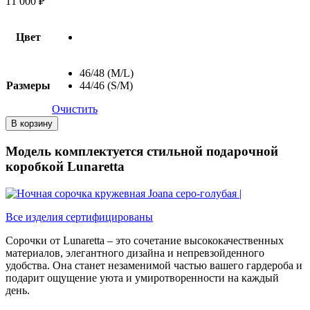
11 000
₽
Цвет
46/48 (M/L)
Размеры
44/46 (S/M)
Очистить
Количество
В корзину
товара
Ночная
Модель комплектуется стильной подарочной
сорочка
коробкой Lunaretta
кружевная
Joana
серо-
голубая
Все изделия сертифицированы
Сорочки от Lunaretta – это сочетание высококачественных
материалов, элегантного дизайна и непревзойденного
удобства. Она станет незаменимой частью вашего гардероба и
подарит ощущение уюта и умиротворенности на каждый
день.