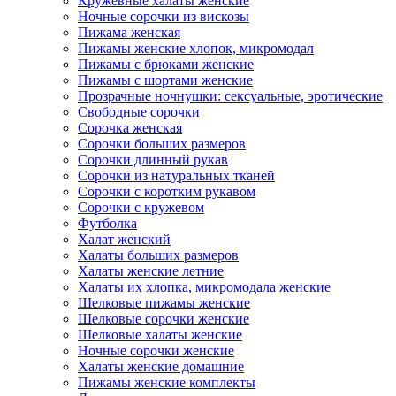
Кружевные халаты женские
Ночные сорочки из вискозы
Пижама женская
Пижамы женские хлопок, микромодал
Пижамы с брюками женские
Пижамы с шортами женские
Прозрачные ночнушки: сексуальные, эротические
Свободные сорочки
Сорочка женская
Сорочки больших размеров
Сорочки длинный рукав
Сорочки из натуральных тканей
Сорочки с коротким рукавом
Сорочки с кружевом
Футболка
Халат женский
Халаты больших размеров
Халаты женские летние
Халаты их хлопка, микромодала женские
Шелковые пижамы женские
Шелковые сорочки женские
Шелковые халаты женские
Ночные сорочки женские
Халаты женские домашние
Пижамы женские комплекты