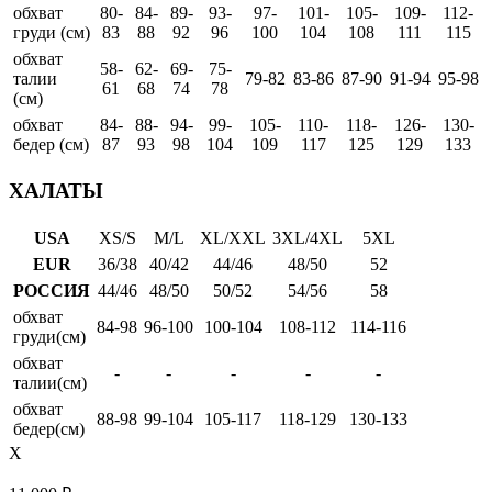
обхват
80-
84-
89-
93-
97-
101-
105-
109-
112-
груди (см)
83
88
92
96
100
104
108
111
115
обхват
58-
62-
69-
75-
талии
79-82
83-86
87-90
91-94
95-98
61
68
74
78
(см)
обхват
84-
88-
94-
99-
105-
110-
118-
126-
130-
бедер (см)
87
93
98
104
109
117
125
129
133
ХАЛАТЫ
USA
XS/S
M/L
XL/XXL
3XL/4XL
5XL
EUR
36/38
40/42
44/46
48/50
52
РОССИЯ
44/46
48/50
50/52
54/56
58
обхват
84-98
96-100
100-104
108-112
114-116
груди(см)
обхват
-
-
-
-
-
талии(см)
обхват
88-98
99-104
105-117
118-129
130-133
бедер(см)
X