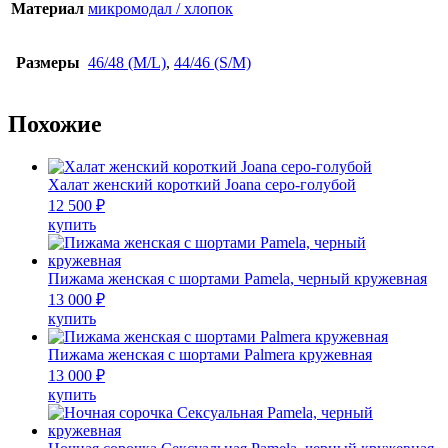
Материал
микромодал / хлопок
Размеры
46/48 (M/L)
,
44/46 (S/M)
Похожие
Халат женский короткий Joana серо-голубой
12 500
₽
Этот
купить
товар
имеет
несколько
Пижама женская с шортами Pamela, черный кружевная
вариаций.
13 000
₽
Опции
Этот
купить
можно
товар
выбрать
имеет
Пижама женская с шортами Palmera кружевная
на
несколько
13 000
₽
странице
вариаций.
Этот
купить
товара.
Опции
товар
можно
имеет
выбрать
несколько