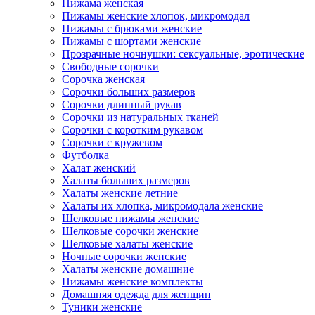
Пижама женская
Пижамы женские хлопок, микромодал
Пижамы с брюками женские
Пижамы с шортами женские
Прозрачные ночнушки: сексуальные, эротические
Свободные сорочки
Сорочка женская
Сорочки больших размеров
Сорочки длинный рукав
Сорочки из натуральных тканей
Сорочки с коротким рукавом
Сорочки с кружевом
Футболка
Халат женский
Халаты больших размеров
Халаты женские летние
Халаты их хлопка, микромодала женские
Шелковые пижамы женские
Шелковые сорочки женские
Шелковые халаты женские
Ночные сорочки женские
Халаты женские домашние
Пижамы женские комплекты
Домашняя одежда для женщин
Туники женские