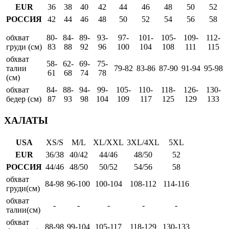
EUR
36
38
40
42
44
46
48
50
52
РОССИЯ
42
44
46
48
50
52
54
56
58
обхват
80-
84-
89-
93-
97-
101-
105-
109-
112-
груди (см)
83
88
92
96
100
104
108
111
115
обхват
58-
62-
69-
75-
талии
79-82
83-86
87-90
91-94
95-98
61
68
74
78
(см)
обхват
84-
88-
94-
99-
105-
110-
118-
126-
130-
бедер (см)
87
93
98
104
109
117
125
129
133
ХАЛАТЫ
USA
XS/S
M/L
XL/XXL
3XL/4XL
5XL
EUR
36/38
40/42
44/46
48/50
52
РОССИЯ
44/46
48/50
50/52
54/56
58
обхват
84-98
96-100
100-104
108-112
114-116
груди(см)
обхват
-
-
-
-
-
талии(см)
обхват
88-98
99-104
105-117
118-129
130-133