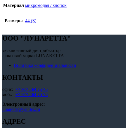
Материал
микромодал / хлопок
Размеры
44 (S)
OOO "ЛУНАРЕТТА"
эксклюзивный дистрибьютор
люксовой марки LUNARETTA
Политика конфиденциальности
КОНТАКТЫ
офис:
+7 917 564 75 75
моб.:
+7 917 564 75 75
Электронный адрес:
lunaretta@yandex.ru
АДРЕС