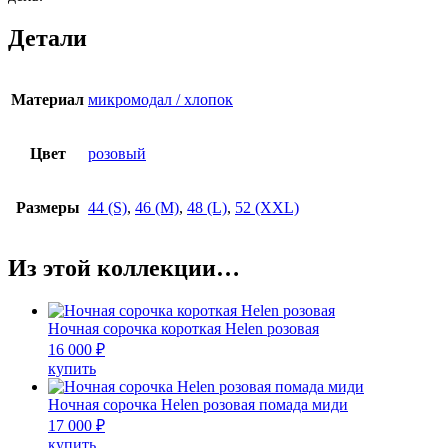
Детали
Материал
микромодал / хлопок
Цвет
розовый
Размеры
44 (S)
,
46 (M)
,
48 (L)
,
52 (XXL)
Из этой коллекции…
Ночная сорочка короткая Helen розовая
16 000
₽
Этот
купить
товар
имеет
Ночная сорочка Helen розовая помада миди
несколько
17 000
₽
вариаций.
Этот
купить