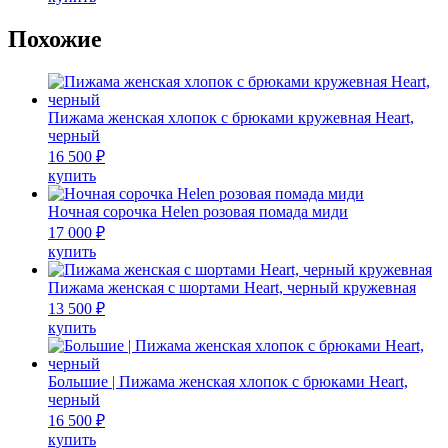
Опции
товар
можно
имеет
Похожие
выбрать
несколько
на
вариаций.
странице
Опции
товара.
можно
Пижама женская хлопок с брюками кружевная Heart,
выбрать
черный
на
16 500
₽
странице
Этот
купить
товара.
товар
имеет
Ночная сорочка Helen розовая помада миди
несколько
17 000
₽
вариаций.
Этот
купить
Опции
товар
можно
имеет
Пижама женская с шортами Heart, черный кружевная
выбрать
несколько
13 500
₽
на
вариаций.
Этот
купить
странице
Опции
товар
товара.
можно
имеет
выбрать
несколько
Большие | Пижама женская хлопок с брюками Heart,
на
вариаций.
черный
странице
Опции
16 500
₽
товара.
можно
Этот
купить