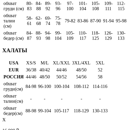
обхват
80-
84-
89-
93-
97-
101-
105-
109-
112-
груди (см)
83
88
92
96
100
104
108
111
115
обхват
58-
62-
69-
75-
талии
79-82
83-86
87-90
91-94
95-98
61
68
74
78
(см)
обхват
84-
88-
94-
99-
105-
110-
118-
126-
130-
бедер (см)
87
93
98
104
109
117
125
129
133
ХАЛАТЫ
USA
XS/S
M/L
XL/XXL
3XL/4XL
5XL
EUR
36/38
40/42
44/46
48/50
52
РОССИЯ
44/46
48/50
50/52
54/56
58
обхват
84-98
96-100
100-104
108-112
114-116
груди(см)
обхват
-
-
-
-
-
талии(см)
обхват
88-98
99-104
105-117
118-129
130-133
бедер(см)
X