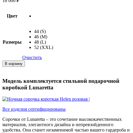
16 000
₽
Цвет
44 (S)
46 (M)
Размеры
48 (L)
52 (XXL)
Очистить
Количество
В корзину
товара
Ночная
сорочка
Модель комплектуется стильной подарочной
короткая
коробкой Lunaretta
Helen
розовая
Все изделия сертифицированы
Сорочки от Lunaretta – это сочетание высококачественных
материалов, элегантного дизайна и непревзойденного
удобства. Она станет незаменимой частью вашего гардероба и