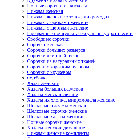
Кружевные халаты женские
Ночные сорочки из вискозы
Пижама женская
Пижамы женские хлопок, микромодал
Пижамы с брюками женские
Пижамы с шортами женские
Прозрачные ночнушки: сексуальные, эротические
Свободные сорочки
Сорочка женская
Сорочки больших размеров
Сорочки длинный рукав
Сорочки из натуральных тканей
Сорочки с коротким рукавом
Сорочки с кружевом
Футболка
Халат женский
Халаты больших размеров
Халаты женские летние
Халаты их хлопка, микромодала женские
Шелковые пижамы женские
Шелковые сорочки женские
Шелковые халаты женские
Ночные сорочки женские
Халаты женские домашние
Пижамы женские комплекты