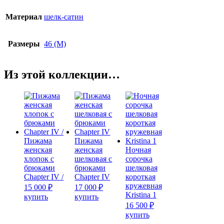
Материал
шелк-сатин
Размеры
46 (M)
Из этой коллекции…
Пижама
Пижама
женская
женская
Ночная
хлопок с
шелковая с
сорочка
брюками
брюками
шелковая
Chapter IV /
Chapter IV
короткая
кружевная
15 000
₽
17 000
₽
Kristina 1
Этот
Этот
купить
купить
товар
товар
16 500
₽
имеет
имеет
Этот
купить
несколько
несколько
товар