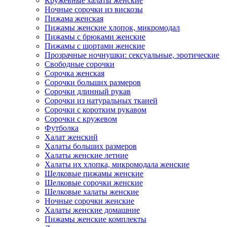
Кружевные халаты женские
Ночные сорочки из вискозы
Пижама женская
Пижамы женские хлопок, микромодал
Пижамы с брюками женские
Пижамы с шортами женские
Прозрачные ночнушки: сексуальные, эротические
Свободные сорочки
Сорочка женская
Сорочки больших размеров
Сорочки длинный рукав
Сорочки из натуральных тканей
Сорочки с коротким рукавом
Сорочки с кружевом
Футболка
Халат женский
Халаты больших размеров
Халаты женские летние
Халаты их хлопка, микромодала женские
Шелковые пижамы женские
Шелковые сорочки женские
Шелковые халаты женские
Ночные сорочки женские
Халаты женские домашние
Пижамы женские комплекты