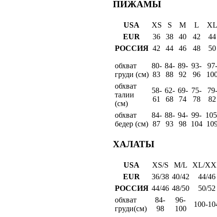
ПИЖАМЫ
USA
XS
S
M
L
X
EUR
36
38
40
42
44
РОССИЯ
42
44
46
48
50
обхват
80-
84-
89-
93-
97
груди (см)
83
88
92
96
10
обхват
58-
62-
69-
75-
79
талии
61
68
74
78
82
(см)
обхват
84-
88-
94-
99-
105
бедер (см)
87
93
98
104
10
ХАЛАТЫ
USA
XS/S
M/L
XL/XX
EUR
36/38
40/42
44/46
РОССИЯ
44/46
48/50
50/52
обхват
84-
96-
100-10
груди(см)
98
100