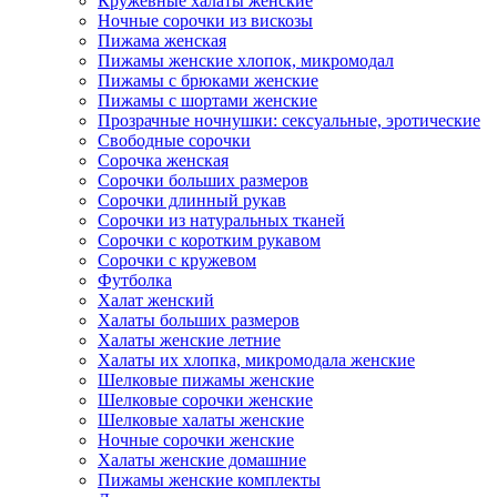
Кружевные халаты женские
Ночные сорочки из вискозы
Пижама женская
Пижамы женские хлопок, микромодал
Пижамы с брюками женские
Пижамы с шортами женские
Прозрачные ночнушки: сексуальные, эротические
Свободные сорочки
Сорочка женская
Сорочки больших размеров
Сорочки длинный рукав
Сорочки из натуральных тканей
Сорочки с коротким рукавом
Сорочки с кружевом
Футболка
Халат женский
Халаты больших размеров
Халаты женские летние
Халаты их хлопка, микромодала женские
Шелковые пижамы женские
Шелковые сорочки женские
Шелковые халаты женские
Ночные сорочки женские
Халаты женские домашние
Пижамы женские комплекты