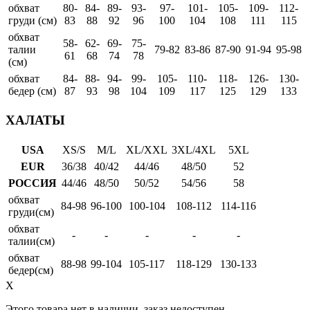
обхват
80-
84-
89-
93-
97-
101-
105-
109-
112-
груди (см)
83
88
92
96
100
104
108
111
115
обхват
58-
62-
69-
75-
талии
79-82
83-86
87-90
91-94
95-98
61
68
74
78
(см)
обхват
84-
88-
94-
99-
105-
110-
118-
126-
130-
бедер (см)
87
93
98
104
109
117
125
129
133
ХАЛАТЫ
USA
XS/S
M/L
XL/XXL
3XL/4XL
5XL
EUR
36/38
40/42
44/46
48/50
52
РОССИЯ
44/46
48/50
50/52
54/56
58
обхват
84-98
96-100
100-104
108-112
114-116
груди(см)
обхват
-
-
-
-
-
талии(см)
обхват
88-98
99-104
105-117
118-129
130-133
бедер(см)
X
Этого товара нет в наличии, заказ недоступен.