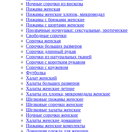
Ночные сорочки из вискозы
Пижама женская
Пижамы женские хлопок, микромодал
Пижамы с брюками женские
Пижамы с шортами женские
Прозрачные ночнушки: сексуальные, эротические
Свободные сорочки
Сорочка женская
Сорочки больших размеров
Сорочки длинный рукав
Сорочки из натуральных тканей
Сорочки с коротким рукавом
Сорочки с кружевом
Футболка
Халат женский
Халаты больших размеров
Халаты женские летние
Халаты их хлопка, микромодала женские
Шелковые пижамы женские
Шелковые сорочки женские
Шелковые халаты женские
Ночные сорочки женские
Халаты женские домашние
Пижамы женские комплекты
Домашняя одежда для женщин