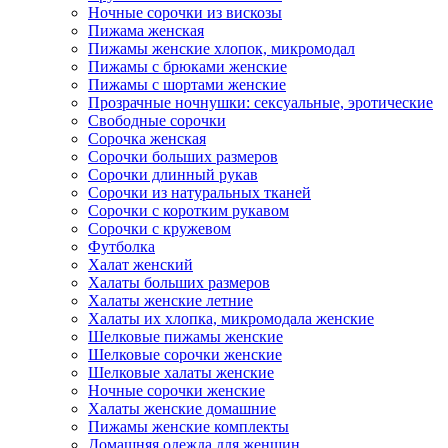
Ночные сорочки из вискозы
Пижама женская
Пижамы женские хлопок, микромодал
Пижамы с брюками женские
Пижамы с шортами женские
Прозрачные ночнушки: сексуальные, эротические
Свободные сорочки
Сорочка женская
Сорочки больших размеров
Сорочки длинный рукав
Сорочки из натуральных тканей
Сорочки с коротким рукавом
Сорочки с кружевом
Футболка
Халат женский
Халаты больших размеров
Халаты женские летние
Халаты их хлопка, микромодала женские
Шелковые пижамы женские
Шелковые сорочки женские
Шелковые халаты женские
Ночные сорочки женские
Халаты женские домашние
Пижамы женские комплекты
Домашняя одежда для женщин