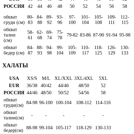
РОССИЯ
42
44
46
48
50
52
54
56
58
обхват
80-
84-
89-
93-
97-
101-
105-
109-
112-
груди (см)
83
88
92
96
100
104
108
111
115
обхват
58-
62-
69-
75-
талии
79-82
83-86
87-90
91-94
95-98
61
68
74
78
(см)
обхват
84-
88-
94-
99-
105-
110-
118-
126-
130-
бедер (см)
87
93
98
104
109
117
125
129
133
ХАЛАТЫ
USA
XS/S
M/L
XL/XXL
3XL/4XL
5XL
EUR
36/38
40/42
44/46
48/50
52
РОССИЯ
44/46
48/50
50/52
54/56
58
обхват
84-98
96-100
100-104
108-112
114-116
груди(см)
обхват
-
-
-
-
-
талии(см)
обхват
88-98
99-104
105-117
118-129
130-133
бедер(см)