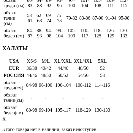
обхват
80-
84-
89-
93-
97-
101-
105-
109-
112-
груди (см)
83
88
92
96
100
104
108
111
115
обхват
58-
62-
69-
75-
талии
79-82
83-86
87-90
91-94
95-98
61
68
74
78
(см)
обхват
84-
88-
94-
99-
105-
110-
118-
126-
130-
бедер (см)
87
93
98
104
109
117
125
129
133
ХАЛАТЫ
USA
XS/S
M/L
XL/XXL
3XL/4XL
5XL
EUR
36/38
40/42
44/46
48/50
52
РОССИЯ
44/46
48/50
50/52
54/56
58
обхват
84-98
96-100
100-104
108-112
114-116
груди(см)
обхват
-
-
-
-
-
талии(см)
обхват
88-98
99-104
105-117
118-129
130-133
бедер(см)
X
Этого товара нет в наличии, заказ недоступен.