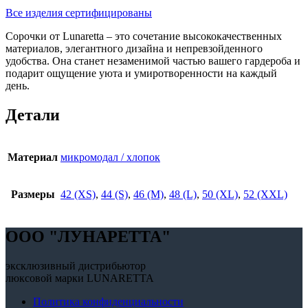
Все изделия сертифицированы
Сорочки от Lunaretta – это сочетание высококачественных
материалов, элегантного дизайна и непревзойденного
удобства. Она станет незаменимой частью вашего гардероба и
подарит ощущение уюта и умиротворенности на каждый
день.
Детали
Материал
микромодал / хлопок
Размеры
42 (XS)
,
44 (S)
,
46 (M)
,
48 (L)
,
50 (XL)
,
52 (XXL)
OOO "ЛУНАРЕТТА"
эксклюзивный дистрибьютор
люксовой марки LUNARETTA
Политика конфиденциальности