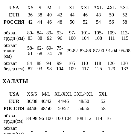
USA
XS
S
M
L
XL
XXL
3XL
4XL
5XL
EUR
36
38
40
42
44
46
48
50
52
РОССИЯ
42
44
46
48
50
52
54
56
58
обхват
80-
84-
89-
93-
97-
101-
105-
109-
112-
груди (см)
83
88
92
96
100
104
108
111
115
обхват
58-
62-
69-
75-
талии
79-82
83-86
87-90
91-94
95-98
61
68
74
78
(см)
обхват
84-
88-
94-
99-
105-
110-
118-
126-
130-
бедер (см)
87
93
98
104
109
117
125
129
133
ХАЛАТЫ
USA
XS/S
M/L
XL/XXL
3XL/4XL
5XL
EUR
36/38
40/42
44/46
48/50
52
РОССИЯ
44/46
48/50
50/52
54/56
58
обхват
84-98
96-100
100-104
108-112
114-116
груди(см)
обхват
-
-
-
-
-
талии(см)