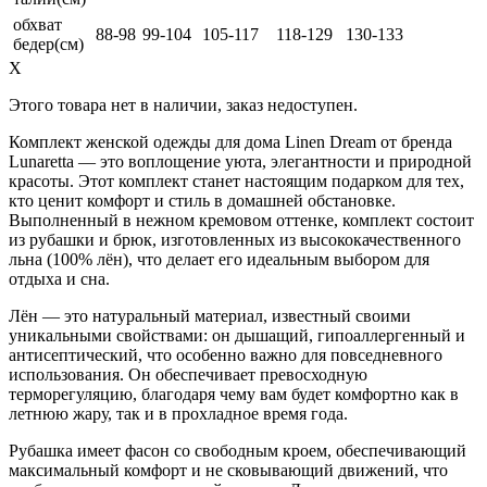
обхват
88-98
99-104
105-117
118-129
130-133
бедер(см)
X
Этого товара нет в наличии, заказ недоступен.
Комплект женской одежды для дома Linen Dream от бренда
Lunaretta — это воплощение уюта, элегантности и природной
красоты. Этот комплект станет настоящим подарком для тех,
кто ценит комфорт и стиль в домашней обстановке.
Выполненный в нежном кремовом оттенке, комплект состоит
из рубашки и брюк, изготовленных из высококачественного
льна (100% лён), что делает его идеальным выбором для
отдыха и сна.
Лён — это натуральный материал, известный своими
уникальными свойствами: он дышащий, гипоаллергенный и
антисептический, что особенно важно для повседневного
использования. Он обеспечивает превосходную
терморегуляцию, благодаря чему вам будет комфортно как в
летнюю жару, так и в прохладное время года.
Рубашка имеет фасон со свободным кроем, обеспечивающий
максимальный комфорт и не сковывающий движений, что