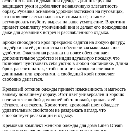
особенно важно в домашней одежде. Длинные рукава
защищают руки и добавляют ненавязчивую элегантность
образу. Рубашка оснащена удобной застёжкой на пуговицах,
что позволяет легко надевать и снимать её, а также
регулировать глубину выреза на ваше усмотрение. Воротник
придаёт комплекту утончённый вид и делает его подходящим
даже для домашних встреч и расслабленного отдыха.
Брюки свободного кроя прекрасно садятся на любую фигуру,
подчёркивая её достоинства и обеспечивая максимальное
удобство. Эластичная резинка на поясе обеспечивает
дополнительное удобство и индивидуальную посадку, что
позволяет чувствовать себя уютно в любой обстановке. Длина
брюк рассчитана так, чтобы они не выглядели слишком
длинными или короткими, а свободный крой позволяет
свободно двигаться.
Кремовый оттенок одежды придаёт изысканность и мягкость
вашему домашнему образу. Этот цвет универсален и хорошо
сочетается с любой домашней обстановкой, придавая ей
лёгкость и свежесть. Кроме того, кремовый цвет обладает
удивительным свойством не раздражать взгляд, что
способствует релаксации и отдыху.
Кремовый комплект женской одежды для дома Linen Dream —
идеальное решение для тех, кто ценит естественные