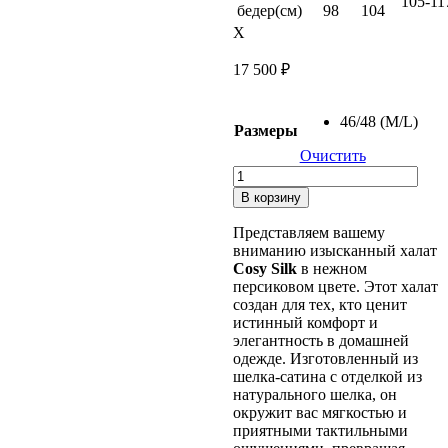
105-11
бедер(см)
98
104
X
17 500
₽
46/48 (M/L)
Размеры
Очистить
Количество
товара
В корзину
Халат
Cosy
Представляем вашему
Silk
вниманию изысканный халат
персиковый
Cosy Silk
в нежном
персиковом цвете. Этот халат
создан для тех, кто ценит
истинный комфорт и
элегантность в домашней
одежде. Изготовленный из
шелка-сатина с отделкой из
натурального шелка, он
окружит вас мягкостью и
приятными тактильными