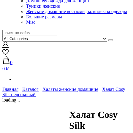
Домашняя одежда для женщин
Туники женские
Женские домашние костюмы, комплекты одежды
Большие размеры
Misc
0
0 ₽
Главная
Каталог
Халаты женские домашние
Халат Cosy
Silk персиковый
loading...
Халат Cosy
Silk