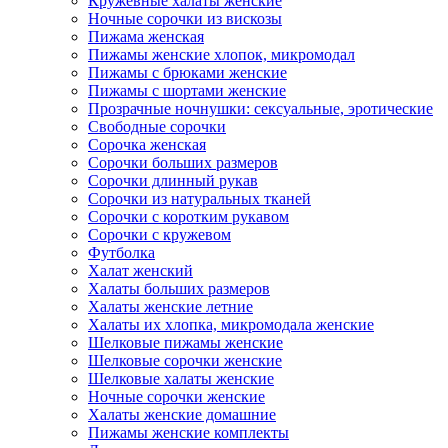
Кружевные халаты женские
Ночные сорочки из вискозы
Пижама женская
Пижамы женские хлопок, микромодал
Пижамы с брюками женские
Пижамы с шортами женские
Прозрачные ночнушки: сексуальные, эротические
Свободные сорочки
Сорочка женская
Сорочки больших размеров
Сорочки длинный рукав
Сорочки из натуральных тканей
Сорочки с коротким рукавом
Сорочки с кружевом
Футболка
Халат женский
Халаты больших размеров
Халаты женские летние
Халаты их хлопка, микромодала женские
Шелковые пижамы женские
Шелковые сорочки женские
Шелковые халаты женские
Ночные сорочки женские
Халаты женские домашние
Пижамы женские комплекты