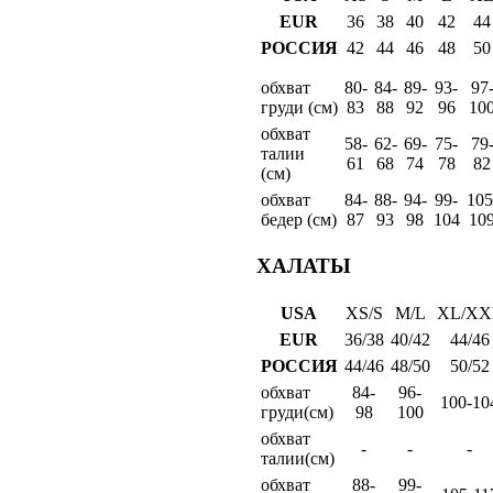
EUR
36
38
40
42
44
РОССИЯ
42
44
46
48
50
обхват
80-
84-
89-
93-
97
груди (см)
83
88
92
96
10
обхват
58-
62-
69-
75-
79
талии
61
68
74
78
82
(см)
обхват
84-
88-
94-
99-
105
бедер (см)
87
93
98
104
10
ХАЛАТЫ
USA
XS/S
M/L
XL/XX
EUR
36/38
40/42
44/46
РОССИЯ
44/46
48/50
50/52
обхват
84-
96-
100-10
груди(см)
98
100
обхват
-
-
-
талии(см)
обхват
88-
99-