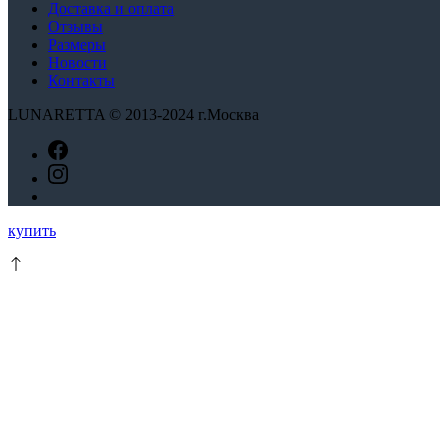
Доставка и оплата
Отзывы
Размеры
Новости
Контакты
LUNARETTA © 2013-2024 г.Москва
Этот
купить
товар
имеет
несколько
вариаций.
Опции
можно
выбрать
на
странице
товара.