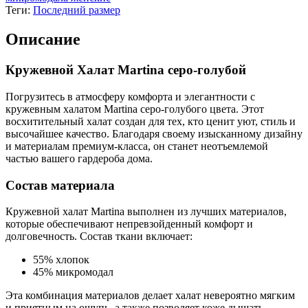
Теги:
Последний размер
Описание
Кружевной Халат Martina серо-голубой
Погрузитесь в атмосферу комфорта и элегантности с
кружевным халатом Martina серо-голубого цвета. Этот
восхитительный халат создан для тех, кто ценит уют, стиль и
высочайшее качество. Благодаря своему изысканному дизайну
и материалам премиум-класса, он станет неотъемлемой
частью вашего гардероба дома.
Состав материала
Кружевной халат Martina выполнен из лучших материалов,
которые обеспечивают непревзойденный комфорт и
долговечность. Состав ткани включает:
55% хлопок
45% микромодал
Эта комбинация материалов делает халат невероятно мягким
и приятным на ощупь, а также позволяет коже дышать,