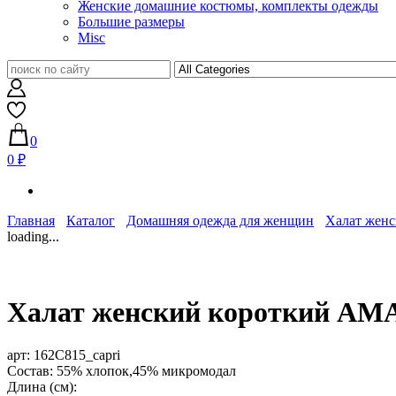
Женские домашние костюмы, комплекты одежды
Большие размеры
Misc
0
0 ₽
Главная
Каталог
Домашняя одежда для женщин
Халат жен
loading...
Халат женский короткий AMA
арт:
162C815_capri
Состав: 55% хлопок,45% микромодал
Длина (см):