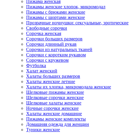
Пижама женская
Пижамы женские хлопок, микромодал
Пижамы с брюками женские
Пижамы с шортами женские
Прозрачные ночнушки: сексуальные, эротические
Свободные сорочки
Сорочка женская
Сорочки больших размеров
Сорочки длинный рукав
Сорочки из натуральных тканей
Сорочки с коротким рукавом
Сорочки с кружевом
Футболка
Халат женский
Халаты больших размеров
Халаты женские летние
Халаты их хлопка, микромодала женские
Шелковые пижамы женские
Шелковые сорочки женские
Шелковые халаты женские
Ночные сорочки женские
Халаты женские домашние
Пижамы женские комплекты
Домашняя одежда для женщин
Туники женские