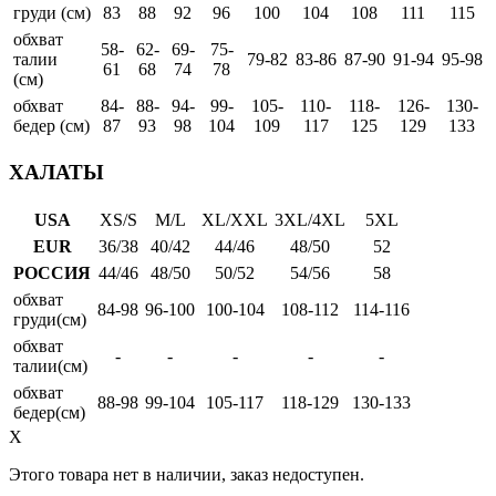
груди (см)
83
88
92
96
100
104
108
111
115
обхват
58-
62-
69-
75-
талии
79-82
83-86
87-90
91-94
95-98
61
68
74
78
(см)
обхват
84-
88-
94-
99-
105-
110-
118-
126-
130-
бедер (см)
87
93
98
104
109
117
125
129
133
ХАЛАТЫ
USA
XS/S
M/L
XL/XXL
3XL/4XL
5XL
EUR
36/38
40/42
44/46
48/50
52
РОССИЯ
44/46
48/50
50/52
54/56
58
обхват
84-98
96-100
100-104
108-112
114-116
груди(см)
обхват
-
-
-
-
-
талии(см)
обхват
88-98
99-104
105-117
118-129
130-133
бедер(см)
X
Этого товара нет в наличии, заказ недоступен.