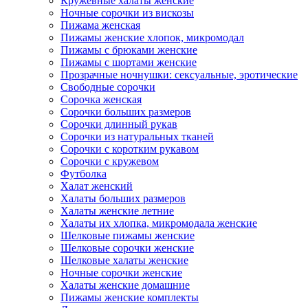
Кружевные халаты женские
Ночные сорочки из вискозы
Пижама женская
Пижамы женские хлопок, микромодал
Пижамы с брюками женские
Пижамы с шортами женские
Прозрачные ночнушки: сексуальные, эротические
Свободные сорочки
Сорочка женская
Сорочки больших размеров
Сорочки длинный рукав
Сорочки из натуральных тканей
Сорочки с коротким рукавом
Сорочки с кружевом
Футболка
Халат женский
Халаты больших размеров
Халаты женские летние
Халаты их хлопка, микромодала женские
Шелковые пижамы женские
Шелковые сорочки женские
Шелковые халаты женские
Ночные сорочки женские
Халаты женские домашние
Пижамы женские комплекты