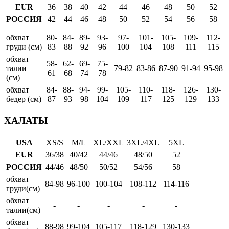
EUR
36
38
40
42
44
46
48
50
52
РОССИЯ
42
44
46
48
50
52
54
56
58
обхват
80-
84-
89-
93-
97-
101-
105-
109-
112-
груди (см)
83
88
92
96
100
104
108
111
115
обхват
58-
62-
69-
75-
талии
79-82
83-86
87-90
91-94
95-98
61
68
74
78
(см)
обхват
84-
88-
94-
99-
105-
110-
118-
126-
130-
бедер (см)
87
93
98
104
109
117
125
129
133
ХАЛАТЫ
USA
XS/S
M/L
XL/XXL
3XL/4XL
5XL
EUR
36/38
40/42
44/46
48/50
52
РОССИЯ
44/46
48/50
50/52
54/56
58
обхват
84-98
96-100
100-104
108-112
114-116
груди(см)
обхват
-
-
-
-
-
талии(см)
обхват
88-98
99-104
105-117
118-129
130-133