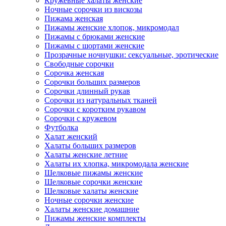
Кружевные халаты женские
Ночные сорочки из вискозы
Пижама женская
Пижамы женские хлопок, микромодал
Пижамы с брюками женские
Пижамы с шортами женские
Прозрачные ночнушки: сексуальные, эротические
Свободные сорочки
Сорочка женская
Сорочки больших размеров
Сорочки длинный рукав
Сорочки из натуральных тканей
Сорочки с коротким рукавом
Сорочки с кружевом
Футболка
Халат женский
Халаты больших размеров
Халаты женские летние
Халаты их хлопка, микромодала женские
Шелковые пижамы женские
Шелковые сорочки женские
Шелковые халаты женские
Ночные сорочки женские
Халаты женские домашние
Пижамы женские комплекты