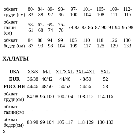
обхват
80-
84-
89-
93-
97-
101-
105-
109-
112-
груди (см)
83
88
92
96
100
104
108
111
115
обхват
58-
62-
69-
75-
талии
79-82
83-86
87-90
91-94
95-98
61
68
74
78
(см)
обхват
84-
88-
94-
99-
105-
110-
118-
126-
130-
бедер (см)
87
93
98
104
109
117
125
129
133
ХАЛАТЫ
USA
XS/S
M/L
XL/XXL
3XL/4XL
5XL
EUR
36/38
40/42
44/46
48/50
52
РОССИЯ
44/46
48/50
50/52
54/56
58
обхват
84-98
96-100
100-104
108-112
114-116
груди(см)
обхват
-
-
-
-
-
талии(см)
обхват
88-98
99-104
105-117
118-129
130-133
бедер(см)
X