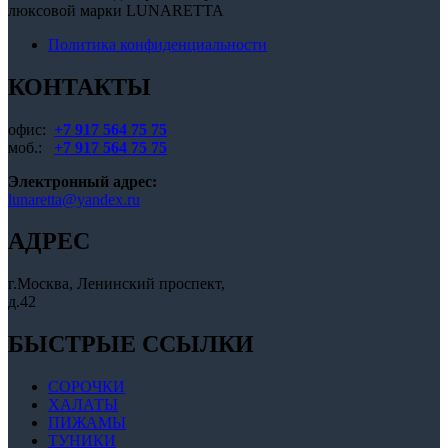
люксовой марки LUNARETTA
выбрать
на
Политика конфиденциальности
странице
товара.
КОНТАКТЫ
офис:
+7 917 564 75 75
моб.:
+7 917 564 75 75
Электронный адрес:
lunaretta@yandex.ru
АДРЕС
г.Москва, Ленинский проспект,
д.42
БЫСТРЫЕ ССЫЛКИ
СОРОЧКИ
ХАЛАТЫ
ПИЖАМЫ
ТУНИКИ