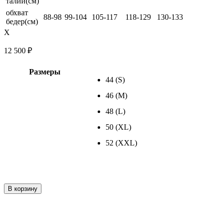
талии(см)
обхват
88-98
99-104
105-117
118-129
130-133
бедер(см)
X
12 500
₽
Размеры
44 (S)
46 (M)
48 (L)
50 (XL)
52 (XXL)
Количество
В корзину
товара
Ночная
сорочка