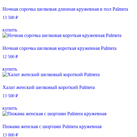
Ночная сорочка шелковая длинная кружевная в пол Palmera
13 500
₽
Этот
купить
товар
имеет
несколько
вариаций.
Ночная сорочка шелковая короткая кружевная Palmera
Опции
12 500
₽
можно
выбрать
Этот
купить
на
товар
странице
имеет
товара.
несколько
вариаций.
Халат женский шелковый короткий Palmera
Опции
13 500
₽
можно
выбрать
Этот
купить
на
товар
странице
имеет
товара.
несколько
вариаций.
Пижама женская с шортами Palmera кружевная
Опции
13 000
₽
можно