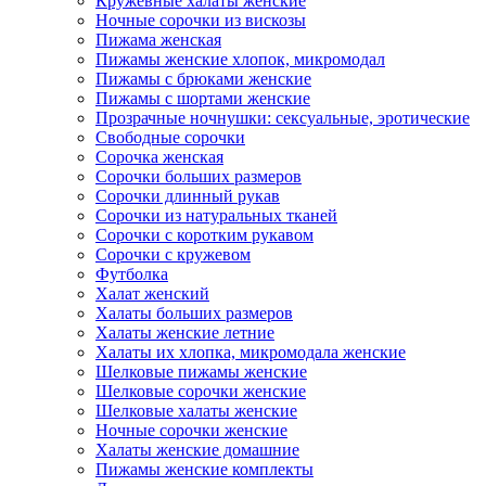
Кружевные халаты женские
Ночные сорочки из вискозы
Пижама женская
Пижамы женские хлопок, микромодал
Пижамы с брюками женские
Пижамы с шортами женские
Прозрачные ночнушки: сексуальные, эротические
Свободные сорочки
Сорочка женская
Сорочки больших размеров
Сорочки длинный рукав
Сорочки из натуральных тканей
Сорочки с коротким рукавом
Сорочки с кружевом
Футболка
Халат женский
Халаты больших размеров
Халаты женские летние
Халаты их хлопка, микромодала женские
Шелковые пижамы женские
Шелковые сорочки женские
Шелковые халаты женские
Ночные сорочки женские
Халаты женские домашние
Пижамы женские комплекты