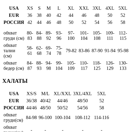
USA
XS
S
M
L
XL
XXL
3XL
4XL
5XL
EUR
36
38
40
42
44
46
48
50
52
РОССИЯ
42
44
46
48
50
52
54
56
58
обхват
80-
84-
89-
93-
97-
101-
105-
109-
112-
груди (см)
83
88
92
96
100
104
108
111
115
обхват
58-
62-
69-
75-
талии
79-82
83-86
87-90
91-94
95-98
61
68
74
78
(см)
обхват
84-
88-
94-
99-
105-
110-
118-
126-
130-
бедер (см)
87
93
98
104
109
117
125
129
133
ХАЛАТЫ
USA
XS/S
M/L
XL/XXL
3XL/4XL
5XL
EUR
36/38
40/42
44/46
48/50
52
РОССИЯ
44/46
48/50
50/52
54/56
58
обхват
84-98
96-100
100-104
108-112
114-116
груди(см)
обхват
-
-
-
-
-