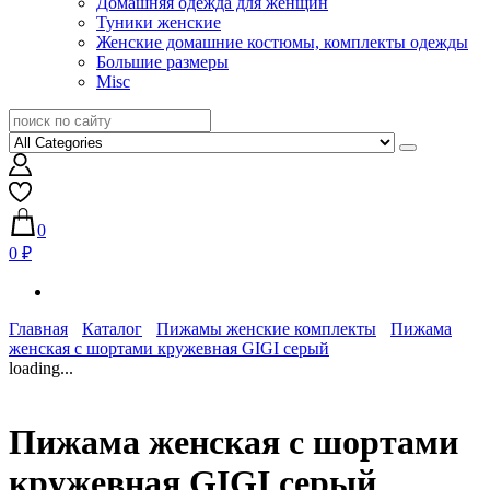
Домашняя одежда для женщин
Туники женские
Женские домашние костюмы, комплекты одежды
Большие размеры
Misc
0
0 ₽
Главная
Каталог
Пижамы женские комплекты
Пижама
женская с шортами кружевная GIGI серый
loading...
Пижама женская с шортами
кружевная GIGI серый