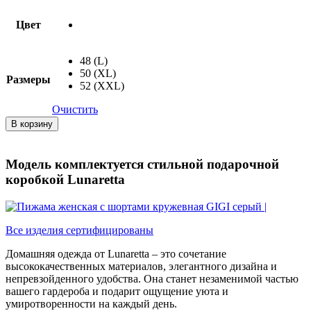
Цвет
48 (L)
50 (XL)
Размеры
52 (XXL)
Очистить
Количество
В корзину
товара
Пижама
женская
Модель комплектуется стильной подарочной
с
коробкой Lunaretta
шортами
кружевная
GIGI
серый
Все изделия сертифицированы
Домашняя одежда от Lunaretta – это сочетание
высококачественных материалов, элегантного дизайна и
непревзойденного удобства. Она станет незаменимой частью
вашего гардероба и подарит ощущение уюта и
умиротворенности на каждый день.