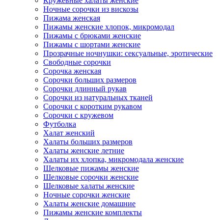
Кружевные халаты женские
Ночные сорочки из вискозы
Пижама женская
Пижамы женские хлопок, микромодал
Пижамы с брюками женские
Пижамы с шортами женские
Прозрачные ночнушки: сексуальные, эротические
Свободные сорочки
Сорочка женская
Сорочки больших размеров
Сорочки длинный рукав
Сорочки из натуральных тканей
Сорочки с коротким рукавом
Сорочки с кружевом
Футболка
Халат женский
Халаты больших размеров
Халаты женские летние
Халаты их хлопка, микромодала женские
Шелковые пижамы женские
Шелковые сорочки женские
Шелковые халаты женские
Ночные сорочки женские
Халаты женские домашние
Пижамы женские комплекты