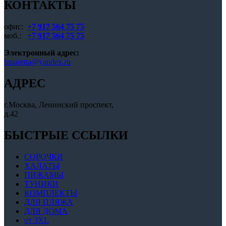
КОНТАКТЫ
товара.
офис:
+7 917 564 75 75
моб.:
+7 917 564 75 75
Электронный адрес:
lunaretta@yandex.ru
АДРЕС
г.Москва, Ленинский проспект,
д.42
БЫСТРЫЕ ССЫЛКИ
СОРОЧКИ
ХАЛАТЫ
ПИЖАМЫ
ТУНИКИ
КОМПЛЕКТЫ
ДЛЯ ПЛЯЖА
ДЛЯ ДОМА
от 3XL