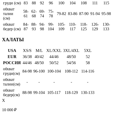
груди (см)
83
88
92
96
100
104
108
111
115
обхват
58-
62-
69-
75-
талии
79-82
83-86
87-90
91-94
95-98
61
68
74
78
(см)
обхват
84-
88-
94-
99-
105-
110-
118-
126-
130-
бедер (см)
87
93
98
104
109
117
125
129
133
ХАЛАТЫ
USA
XS/S
M/L
XL/XXL
3XL/4XL
5XL
EUR
36/38
40/42
44/46
48/50
52
РОССИЯ
44/46
48/50
50/52
54/56
58
обхват
84-98
96-100
100-104
108-112
114-116
груди(см)
обхват
-
-
-
-
-
талии(см)
обхват
88-98
99-104
105-117
118-129
130-133
бедер(см)
X
10 000
₽