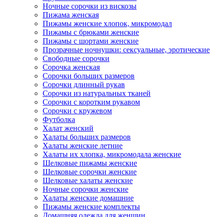
Ночные сорочки из вискозы
Пижама женская
Пижамы женские хлопок, микромодал
Пижамы с брюками женские
Пижамы с шортами женские
Прозрачные ночнушки: сексуальные, эротические
Свободные сорочки
Сорочка женская
Сорочки больших размеров
Сорочки длинный рукав
Сорочки из натуральных тканей
Сорочки с коротким рукавом
Сорочки с кружевом
Футболка
Халат женский
Халаты больших размеров
Халаты женские летние
Халаты их хлопка, микромодала женские
Шелковые пижамы женские
Шелковые сорочки женские
Шелковые халаты женские
Ночные сорочки женские
Халаты женские домашние
Пижамы женские комплекты
Домашняя одежда для женщин