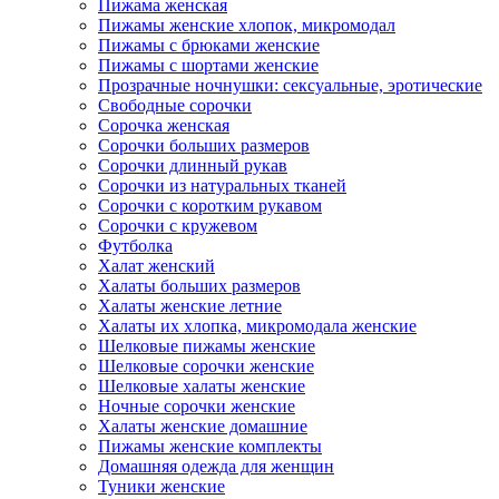
Пижама женская
Пижамы женские хлопок, микромодал
Пижамы с брюками женские
Пижамы с шортами женские
Прозрачные ночнушки: сексуальные, эротические
Свободные сорочки
Сорочка женская
Сорочки больших размеров
Сорочки длинный рукав
Сорочки из натуральных тканей
Сорочки с коротким рукавом
Сорочки с кружевом
Футболка
Халат женский
Халаты больших размеров
Халаты женские летние
Халаты их хлопка, микромодала женские
Шелковые пижамы женские
Шелковые сорочки женские
Шелковые халаты женские
Ночные сорочки женские
Халаты женские домашние
Пижамы женские комплекты
Домашняя одежда для женщин
Туники женские