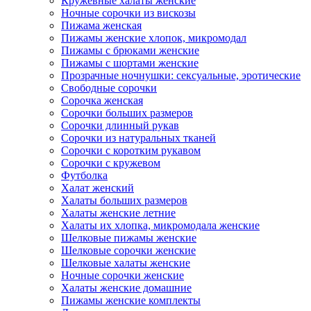
Кружевные халаты женские
Ночные сорочки из вискозы
Пижама женская
Пижамы женские хлопок, микромодал
Пижамы с брюками женские
Пижамы с шортами женские
Прозрачные ночнушки: сексуальные, эротические
Свободные сорочки
Сорочка женская
Сорочки больших размеров
Сорочки длинный рукав
Сорочки из натуральных тканей
Сорочки с коротким рукавом
Сорочки с кружевом
Футболка
Халат женский
Халаты больших размеров
Халаты женские летние
Халаты их хлопка, микромодала женские
Шелковые пижамы женские
Шелковые сорочки женские
Шелковые халаты женские
Ночные сорочки женские
Халаты женские домашние
Пижамы женские комплекты