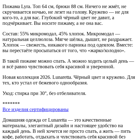
Пижама Lyra. Топ 64 см, брюки 88 см. Ничего не жмёт, не
скручивается ночью, не лезет на голову. Кружево — не для
кого-то, а для вас. Глубокий чёрный цвет не давит, а
подчёркивает. Вы носите пижаму, а не она вас.
Состав: 55% микромодал, 45% хлопок. Микромодал —
натуральная целлюлоза. Мягче шёлка, дышит, не раздражает.
Хлопок — свежесть, никакого парника под одеялом. Вместе:
вы перестаёте просыпаться от того, что «жарко/холодно».
В такой пижаме можно спать. А можно ходить целый день —
и всё равно чувствовать себя красивой и уверенной.
Новая коллекция 2026. Lunaretta. Чёрный цвет и кружево. Для
тех, кто устал от бежевого однообразия.
Уход: стирка при 30°, без отбеливателя.
*******
Все изделия сертифицированы
Домашняя одежда от Lunaretta — это качественные
материалы, элегантный дизайн и настоящее удобство на
каждый день. В ней хочется не просто спать, а жить — пить
кофе, работать, отдыхать и чувствовать себя красивой без