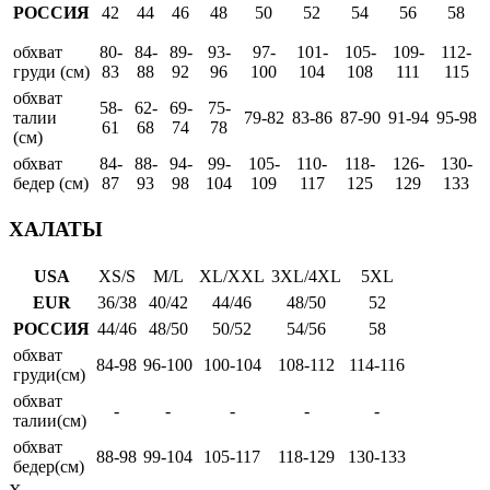
РОССИЯ
42
44
46
48
50
52
54
56
58
обхват
80-
84-
89-
93-
97-
101-
105-
109-
112-
груди (см)
83
88
92
96
100
104
108
111
115
обхват
58-
62-
69-
75-
талии
79-82
83-86
87-90
91-94
95-98
61
68
74
78
(см)
обхват
84-
88-
94-
99-
105-
110-
118-
126-
130-
бедер (см)
87
93
98
104
109
117
125
129
133
ХАЛАТЫ
USA
XS/S
M/L
XL/XXL
3XL/4XL
5XL
EUR
36/38
40/42
44/46
48/50
52
РОССИЯ
44/46
48/50
50/52
54/56
58
обхват
84-98
96-100
100-104
108-112
114-116
груди(см)
обхват
-
-
-
-
-
талии(см)
обхват
88-98
99-104
105-117
118-129
130-133
бедер(см)