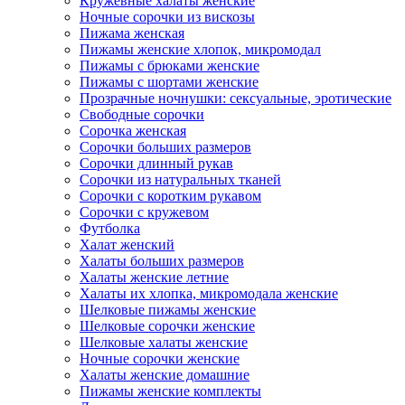
Кружевные халаты женские
Ночные сорочки из вискозы
Пижама женская
Пижамы женские хлопок, микромодал
Пижамы с брюками женские
Пижамы с шортами женские
Прозрачные ночнушки: сексуальные, эротические
Свободные сорочки
Сорочка женская
Сорочки больших размеров
Сорочки длинный рукав
Сорочки из натуральных тканей
Сорочки с коротким рукавом
Сорочки с кружевом
Футболка
Халат женский
Халаты больших размеров
Халаты женские летние
Халаты их хлопка, микромодала женские
Шелковые пижамы женские
Шелковые сорочки женские
Шелковые халаты женские
Ночные сорочки женские
Халаты женские домашние
Пижамы женские комплекты