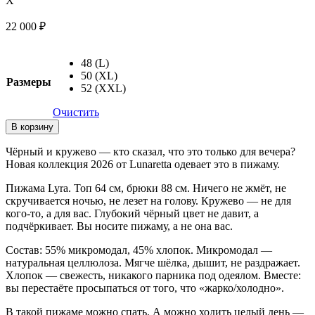
X
22 000
₽
48 (L)
50 (XL)
Размеры
52 (XXL)
Очистить
Количество
В корзину
товара
Пижама
Чёрный и кружево — кто сказал, что это только для вечера?
с
Новая коллекция 2026 от Lunaretta одевает это в пижаму.
брюками
трикотажная
Пижама Lyra. Топ 64 см, брюки 88 см. Ничего не жмёт, не
Lyra,
скручивается ночью, не лезет на голову. Кружево — не для
черный
кого-то, а для вас. Глубокий чёрный цвет не давит, а
подчёркивает. Вы носите пижаму, а не она вас.
Состав: 55% микромодал, 45% хлопок. Микромодал —
натуральная целлюлоза. Мягче шёлка, дышит, не раздражает.
Хлопок — свежесть, никакого парника под одеялом. Вместе:
вы перестаёте просыпаться от того, что «жарко/холодно».
В такой пижаме можно спать. А можно ходить целый день —