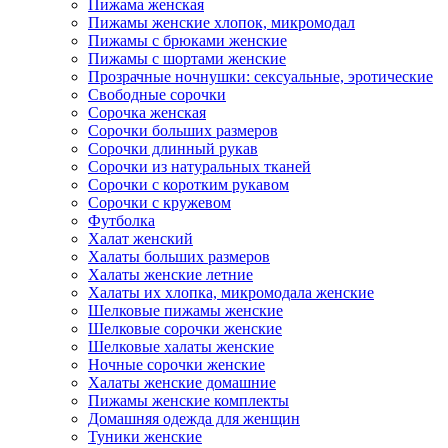
Пижама женская
Пижамы женские хлопок, микромодал
Пижамы с брюками женские
Пижамы с шортами женские
Прозрачные ночнушки: сексуальные, эротические
Свободные сорочки
Сорочка женская
Сорочки больших размеров
Сорочки длинный рукав
Сорочки из натуральных тканей
Сорочки с коротким рукавом
Сорочки с кружевом
Футболка
Халат женский
Халаты больших размеров
Халаты женские летние
Халаты их хлопка, микромодала женские
Шелковые пижамы женские
Шелковые сорочки женские
Шелковые халаты женские
Ночные сорочки женские
Халаты женские домашние
Пижамы женские комплекты
Домашняя одежда для женщин
Туники женские