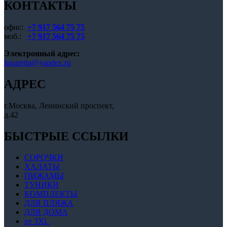
КОНТАКТЫ
товара.
офис:
+7 917 564 75 75
моб.:
+7 917 564 75 75
Электронный адрес:
lunaretta@yandex.ru
АДРЕС
г.Москва, Ленинский проспект,
д.42
БЫСТРЫЕ ССЫЛКИ
СОРОЧКИ
ХАЛАТЫ
ПИЖАМЫ
ТУНИКИ
КОМПЛЕКТЫ
ДЛЯ ПЛЯЖА
ДЛЯ ДОМА
от 3XL