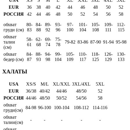
USA
XS
S
M
L
XL
XXL
3XL
4XL
5XL
EUR
36
38
40
42
44
46
48
50
52
РОССИЯ
42
44
46
48
50
52
54
56
58
обхват
80-
84-
89-
93-
97-
101-
105-
109-
112-
груди (см)
83
88
92
96
100
104
108
111
115
обхват
58-
62-
69-
75-
талии
79-82
83-86
87-90
91-94
95-98
61
68
74
78
(см)
обхват
84-
88-
94-
99-
105-
110-
118-
126-
130-
бедер (см)
87
93
98
104
109
117
125
129
133
ХАЛАТЫ
USA
XS/S
M/L
XL/XXL
3XL/4XL
5XL
EUR
36/38
40/42
44/46
48/50
52
РОССИЯ
44/46
48/50
50/52
54/56
58
обхват
84-98
96-100
100-104
108-112
114-116
груди(см)
обхват
-
-
-
-
-
талии(см)
обхват