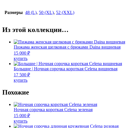
Размеры
48 (L)
,
50 (XL)
,
52 (XXL)
Из этой коллекции…
Пижама женская шелковая с брюками Daina вишневая
15 000
₽
Этот
купить
товар
имеет
Большие | Ночная сорочка короткая Celena вишневая
несколько
17 500
₽
вариаций.
Этот
купить
Опции
товар
можно
имеет
Похожие
выбрать
несколько
на
вариаций.
странице
Опции
Ночная сорочка короткая Celena зеленая
товара.
можно
15 000
₽
выбрать
Этот
купить
на
товар
странице