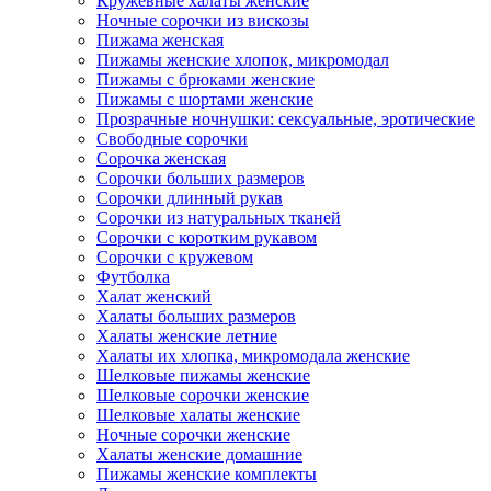
Кружевные халаты женские
Ночные сорочки из вискозы
Пижама женская
Пижамы женские хлопок, микромодал
Пижамы с брюками женские
Пижамы с шортами женские
Прозрачные ночнушки: сексуальные, эротические
Свободные сорочки
Сорочка женская
Сорочки больших размеров
Сорочки длинный рукав
Сорочки из натуральных тканей
Сорочки с коротким рукавом
Сорочки с кружевом
Футболка
Халат женский
Халаты больших размеров
Халаты женские летние
Халаты их хлопка, микромодала женские
Шелковые пижамы женские
Шелковые сорочки женские
Шелковые халаты женские
Ночные сорочки женские
Халаты женские домашние
Пижамы женские комплекты