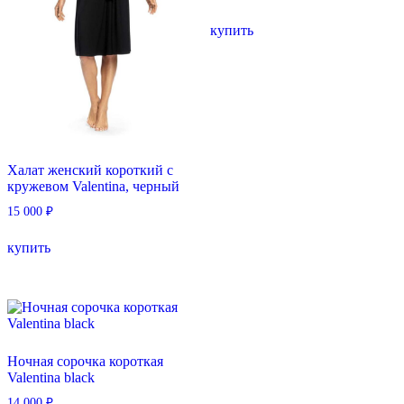
Этот
купить
товар
имеет
несколько
вариаций.
Опции
можно
выбрать
на
странице
Халат женский короткий с
товара.
кружевом Valentina, черный
15 000
₽
Этот
купить
товар
имеет
несколько
вариаций.
Опции
можно
выбрать
Ночная сорочка короткая
на
Valentina black
странице
товара.
14 000
₽