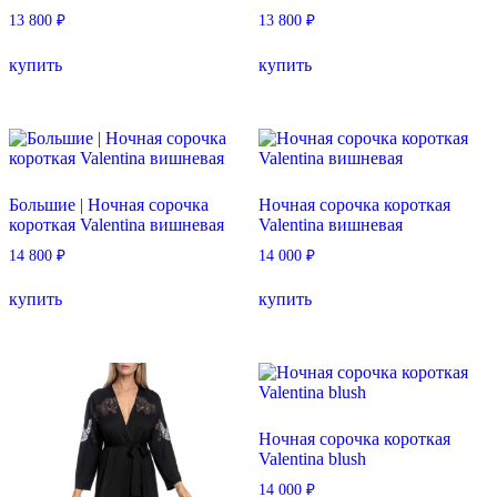
13 800
₽
13 800
₽
Этот
Этот
купить
купить
товар
товар
имеет
имеет
несколько
несколько
вариаций.
вариаций.
Опции
Опции
можно
можно
выбрать
выбрать
Большие | Ночная сорочка
Ночная сорочка короткая
на
на
короткая Valentina вишневая
Valentina вишневая
странице
странице
товара.
товара.
14 800
₽
14 000
₽
Этот
Этот
купить
купить
товар
товар
имеет
имеет
несколько
несколько
вариаций.
вариаций.
Опции
Опции
можно
можно
выбрать
выбрать
Ночная сорочка короткая
на
на
Valentina blush
странице
странице
товара.
товара.
14 000
₽