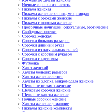
Кружевные халаты женские
Ночные сорочки из вискозы
Пижама женская
Пижамы женские хлопок, микромодал
Пижамы с брюками женские
Пижамы с шортами женские
Прозрачные ночнушки: сексуальные, эротические
Свободные сорочки
Сорочка женская
Сорочки больших размеров
Сорочки длинный рукав
Сорочки из натуральных тканей
Сорочки с коротким рукавом
Сорочки с кружевом
Футболка
Халат женский
Халаты больших размеров
Халаты женские летние
Халаты их хлопка, микромодала женские
Шелковые пижамы женские
Шелковые сорочки женские
Шелковые халаты женские
Ночные сорочки женские
Халаты женские домашние
Пижамы женские комплекты