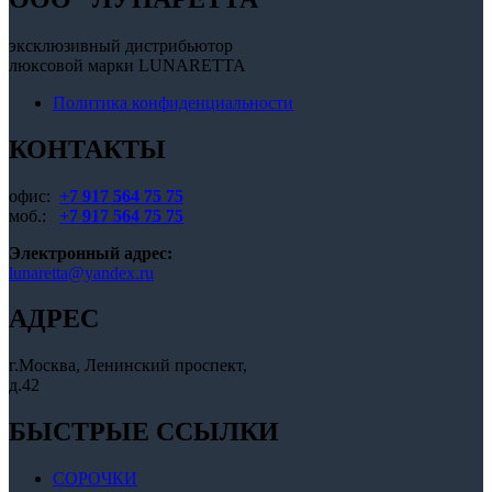
эксклюзивный дистрибьютор
люксовой марки LUNARETTA
Политика конфиденциальности
КОНТАКТЫ
офис:
+7 917 564 75 75
моб.:
+7 917 564 75 75
Электронный адрес:
lunaretta@yandex.ru
АДРЕС
г.Москва, Ленинский проспект,
д.42
БЫСТРЫЕ ССЫЛКИ
СОРОЧКИ